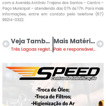
com a Avenida Antônio Trajano dos Santos – Centro –
Paço Municipal – atendendo das 07h às 17h. Para mais
informações, entre em contato pelo telefone (67)
99214-0322.
Veja Também
Mais Matérias
Três Lagoas registra 446 acidentes com escorpiões em 2024 e SMS intensifica orientações de prevenção
Pais e responsáveis já podem fazer a pré-matrícula de novos estudantes da REME em 2025