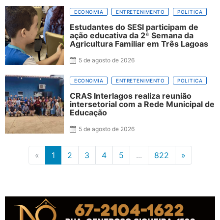
ECONOMIA
ENTRETENIMENTO
POLITICA
Estudantes do SESI participam de
ação educativa da 2ª Semana da
Agricultura Familiar em Três Lagoas
5 de agosto de 2026
ECONOMIA
ENTRETENIMENTO
POLITICA
CRAS Interlagos realiza reunião
intersetorial com a Rede Municipal de
Educação
5 de agosto de 2026
«
1
2
3
4
5
...
822
»