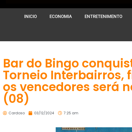
INICIO
ECONOMIA
ENTRETENIMENTO
Bar do Bingo conquis
Torneio Interbairros, 
os vencedores será 
(08)
Cardoso
03/12/2024
7:25 am