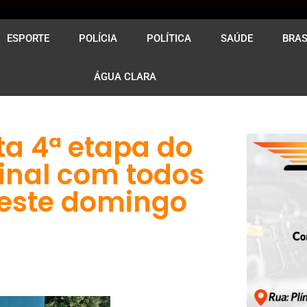
ESPORTE
POLÍCIA
POLÍTICA
SAÚDE
BRAS
ÁGUA CLARA
ta 4ª etapa do
final com todos
neste domingo