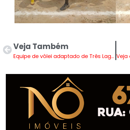
Veja Também
Equipe de vôlei adaptado de Três Lagoas é vice-campeã geral em Torneio Regional