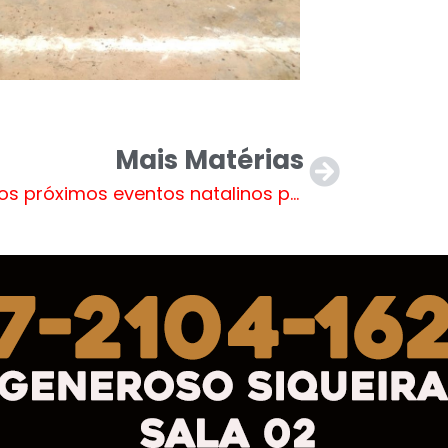
Mais Matérias
Veja os próximos eventos natalinos promovidos pela Diretoria de Cultura de Três Lagoas