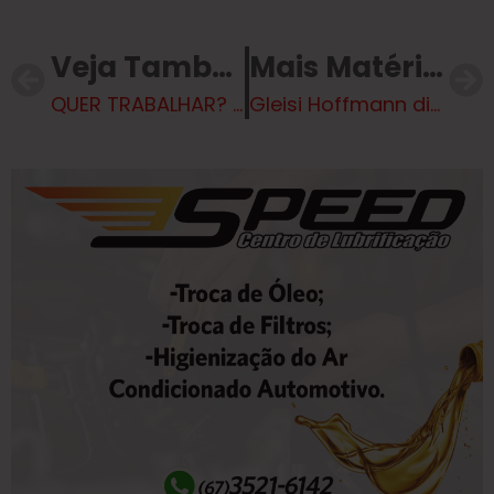
Veja Também
Mais Matérias
QUER TRABALHAR? Hoje (03) tem 130 oportunidades em Três Lagoas
Gleisi Hoffmann diz que vídeo da Marinha é ‘ofensivo’