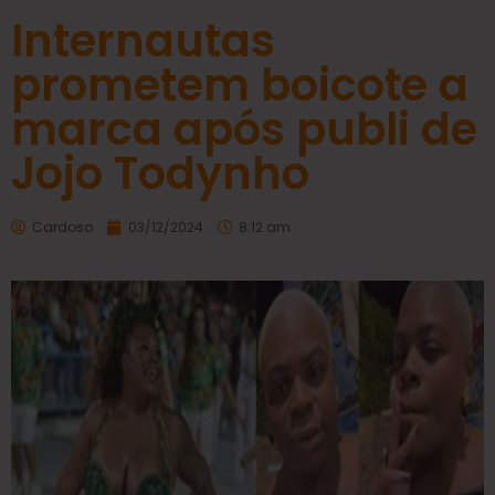
Internautas
prometem boicote a
marca após publi de
Jojo Todynho
Cardoso
03/12/2024
8:12 am