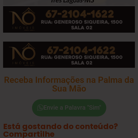
Receba Informações na Palma da
Sua Mão
Envie a Palavra "Sim"
Está gostando do conteúdo?
Compartilhe