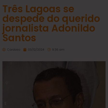
Três Lagoas se
despede do querido
jornalista Adonildo
Santos
Cardoso
03/12/2024
9:36 am