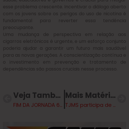
esse problema crescente. Incentivar o diálogo aberto
com os jovens sobre os perigos do uso de nicotina é
fundamental para reverter essa tendência
preocupante.
Uma mudança de perspectiva em relação aos
cigarros eletrônicos é urgente, e um esforço conjunto
poderia ajudar a garantir um futuro mais saudável
para as novas gerações. A conscientização contínua e
o investimento em prevenção e tratamento de
dependências são passos cruciais nesse processo.
Veja Também
Mais Matérias
FIM DA JORNADA 6X1, A PAUTA ESTÁ NA MESA. Reflexão do Professor José Bento de Arruda
TJMS participa de inauguração de fábrica da Suzano em Ribas do Rio Pardo