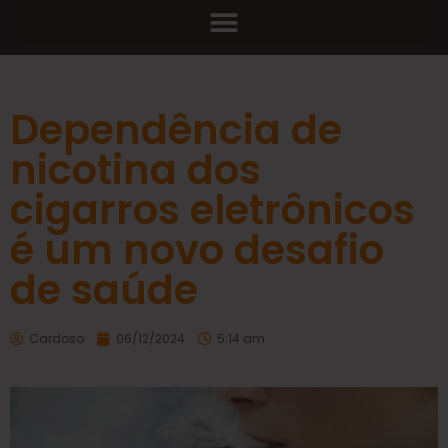
Dependência de
nicotina dos
cigarros eletrônicos
é um novo desafio
de saúde
Cardoso
06/12/2024
5:14 am