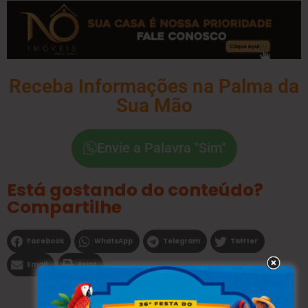
Receba Informações na Palma da
Sua Mão
Envie a Palavra "Sim"
Está gostando do conteúdo?
Compartilhe
Facebook
WhatsApp
Telegram
Twitter
Email
Print