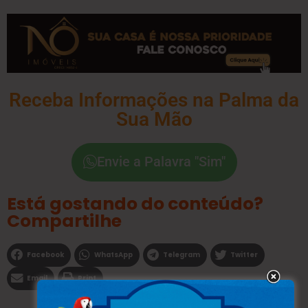
Receba Informações na Palma da
Sua Mão
Envie a Palavra "Sim"
Está gostando do conteúdo?
Compartilhe
Facebook
WhatsApp
Telegram
Twitter
Email
Print