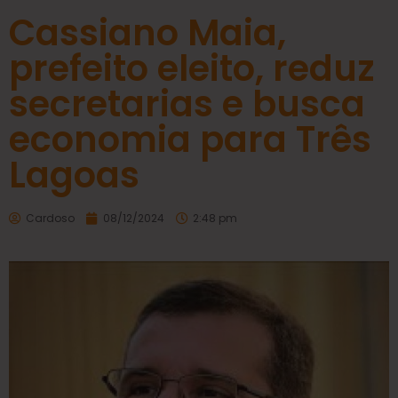
Cassiano Maia,
prefeito eleito, reduz
secretarias e busca
economia para Três
Lagoas
Cardoso
08/12/2024
2:48 pm