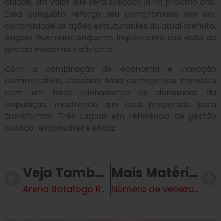
cidade, um valor que será aplicado já no próximo ano.
Essa conquista reforça seu compromisso em dar
continuidade às ações estruturantes do atual prefeito,
Angelo Guerreiro, enquanto implementa sua visão de
gestão moderna e eficiente.
Com a combinação de economia e inovação
administrativa, Cassiano Maia começa seu mandato
com um forte alinhamento às demandas da
população, mostrando que está preparado para
transformar Três Lagoas em referência de gestão
pública responsável e eficaz.
Veja Também
Mais Matérias
Arena Botafogo Realiza Torneio do união são João
Número de venezuelanos presos em Roraima aumentou 500% em 6 anos