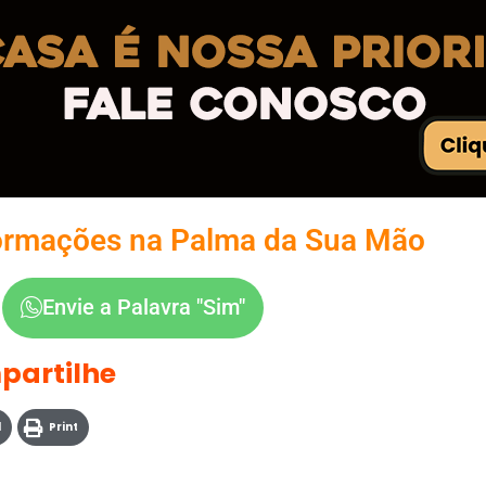
ormações na Palma da Sua Mão
Envie a Palavra "Sim"
partilhe
l
Print