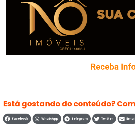
Receba Inf
Está gostando do conteúdo? Com
Facebook
WhatsApp
Telegram
Twitter
Emai