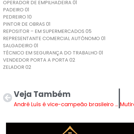
OPERADOR DE EMPILHADEIRA 01
PADEIRO 01
PEDREIRO 10
PINTOR DE OBRAS 01
REPOSITOR – EM SUPERMERCADOS 05
REPRESENTANTE COMERCIAL AUTÔNOMO 01
SALGADEIRO 01
TÉCNICO EM SEGURANÇA DO TRABALHO 01
VENDEDOR PORTA A PORTA 02
ZELADOR 02
Veja Também
André Luís é vice-campeão brasileiro de Bocha na Categoria BC1