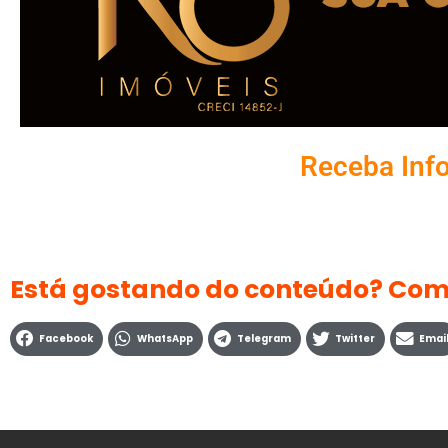
Receba Inf
Está gostando do conteúdo? Com
Facebook
WhatsApp
Telegram
Twitter
Emai