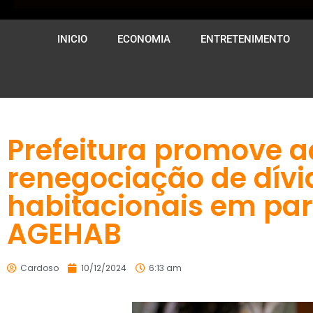
INICIO
ECONOMIA
ENTRETENIMENTO
Prefeitura promove a
renegociação de dívi
habitacionais em pa
AGEHAB
Cardoso
10/12/2024
6:13 am