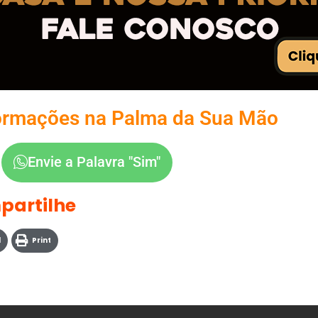
ormações na Palma da Sua Mão
Envie a Palavra "Sim"
partilhe
l
Print