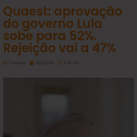
Quaest: aprovação
do governo Lula
sobe para 52%.
Rejeição vai a 47%
Cardoso
11/12/2024
6:36 am