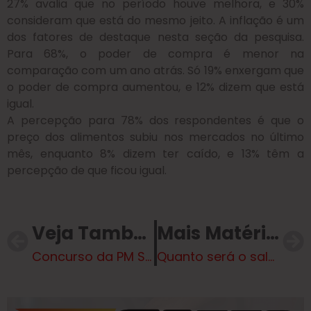
27% avalia que no período houve melhora, e 30%
consideram que está do mesmo jeito. A inflação é um
dos fatores de destaque nesta seção da pesquisa.
Para 68%, o poder de compra é menor na
comparação com um ano atrás. Só 19% enxergam que
o poder de compra aumentou, e 12% dizem que está
igual.
A percepção para 78% dos respondentes é que o
preço dos alimentos subiu nos mercados no último
mês, enquanto 8% dizem ter caído, e 13% têm a
percepção de que ficou igual.
Veja Também
Mais Matérias
Concurso da PM SP: 2.700 vagas e remuneração inicial de R$ 4.852,21!
Quanto será o salário mínimo se governo aprovar PL de corte de gastos?