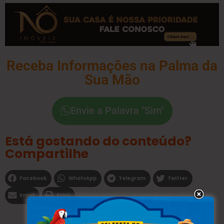
Receba Informações na Palma da
Sua Mão
Envie a Palavra "Sim"
Está gostando do conteúdo?
Compartilhe
Facebook
WhatsApp
Telegram
Twitter
Email
Print