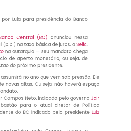
Banco Central (BC)
anunciou nessa
 (p.p.) na taxa básica de juros, a
Selic
.
to
na autarquia — seu mandato chega
lo de aperto monetário, ou seja, de
estão do próximo presidente.
, assumirá no ano que vem sob pressão. Ele
e novas altas. Ou seja: não haverá espaço
mandato.
por Campos Neto, indicado pelo governo
Jair
astão para o atual diretor de Política
sidente do BC indicado pelo presidente
Luiz
quarta-feira pelo Copom trouxe a