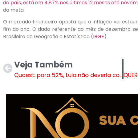
do país, está em 4,87% nos últimos 12 meses até nove
da meta.
O mercado financeiro aposta que a inflação vai estou
fim do ano. O dado referente ao mês de dezembro será
Brasileiro de Geografia e Estatística (
IBGE
).
Veja Também
Quaest: para 52%, Lula não deveria concorrer à reeleição em 2026