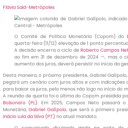
Flávia Said-Metrópoles
O Comitê de Política Monetária (Copom) do
quarta-feira (11/12) elevação de 1 ponto percentual
A decisão encerra o ciclo de
Roberto Campos Ne
ao fim em 31 de dezembro de 2024 —, mas o cic
aumento dos juros, deverá persistir no início da g
Desta maneira, o próximo presidente, Gabriel Galípolo
pegará um cenário com juros altos e com indicações d
para baixar os juros, pelo menos não logo no início do 
A reunião de quarta foi a última do Copom presidida 
Bolsonaro (PL)
. Em 2025, Campos Neto passará o b
Monetária,
Gabriel Galípolo
, que será o primeiro pre
Inácio Lula da Silva (PT)
no atual mandato.
O comunicado divulgado ainda na noite de 