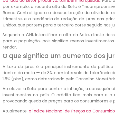
Do lado do setor produtivo, também há queixas
. Para 
por exemplo, a recente alta da Selic é “incompreensível
Banco Central ignora a desaceleração da atividade e
trimestre, e a tendência de redução de juros nas pri
Unidos, que partem para o terceiro corte seguido nos j
Segundo a CNI, intensificar a alta da Selic, diante de
para a população, pois significa menos investiment
renda”.
O que significa um aumento dos ju
A taxa de juros é o principal instrumento de polític
dentro da meta — de 3% com intervalo de tolerância de
1,5% (piso), como determinado pelo Conselho Monetári
Ao elevar a Selic para conter a inflação, a consequê
investimentos no país. O crédito fica mais caro e a
provocando queda de preços para os consumidores e p
Atualmente,
o Índice Nacional de Preços ao Consumidor