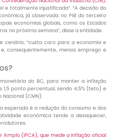
a
Confederação Nacional da Indústria (CNI)
,
 e totalmente injustificada”. “A decisão do
conômica, já observada no PIB do terceiro
ncipais economias globais, como os Estados
uros na próxima semana”, disse a entidade.
sse cenário, “custa caro para a economia e
os e, consequentemente, menos emprego e
ros?
a monetária do BC, para manter a inflação
 1,5 ponto percentual, sendo 4,5% (teto) e
o Nacional (CMN).
ncia esperada é a redução do consumo e dos
 atividade econômica tende a desaquecer,
rodutores.
 Amplo (IPCA), que mede a inflação oficial