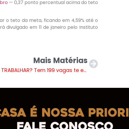
mbro
— 0,37 ponto percentual acima do teto
rar o teto da meta, ficando em 4,59% até o
 divulgado em 11 de janeiro pelo Instituto
Mais Matérias
QUER TRABALHAR? Tem 199 vagas te esperando em Três Lagoas