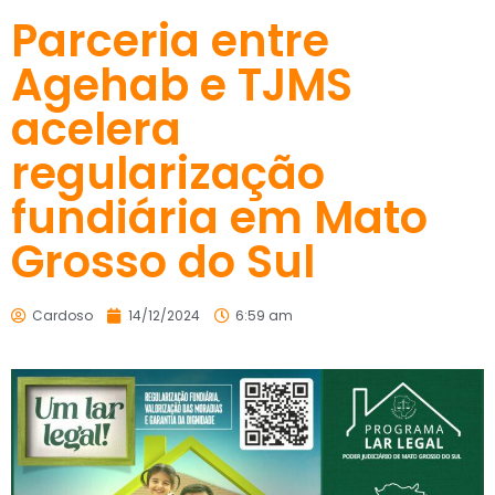
Parceria entre
Agehab e TJMS
acelera
regularização
fundiária em Mato
Grosso do Sul
Cardoso
14/12/2024
6:59 am