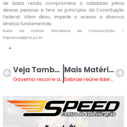
de baixa renda, compromete a cidadania plena
dessas pessoas e fere os princípios da Constituição
Federal. Além disso, impede o acesso a diversos
direitos fundamentais.
Autor da notícia: Secretaria de Comunicação –
imprensa@tjms.jus.br
Veja Também
Mais Matérias
Governo recorre ao STF e afirma não ter capacidade técnica para impedir uso do Bolsa Família em bets
Sebrae reúne lideranças da Costa Leste para discutir desenvolvimento sustentável