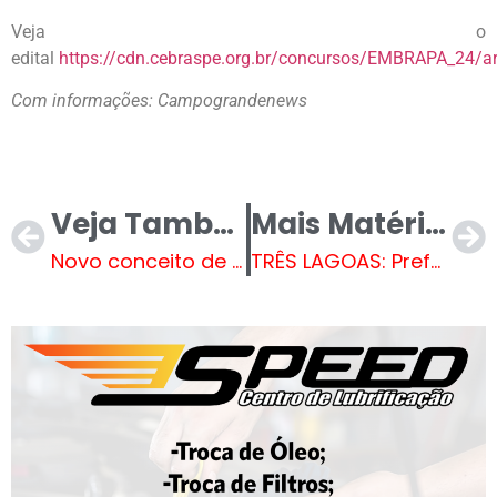
Veja o
edital
https://cdn.cebraspe.org.br/concursos/EMBRAPA_2
Com informações: Campograndenews
Veja Também
Mais Matérias
Novo conceito de Academia completa 4 anos em Três Lagoas
TRÊS LAGOAS: Prefeitura inicia Campanha Natal Solidário que entregará 4.502 cestas básicas