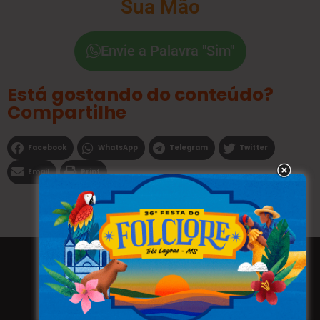
Sua Mão
Envie a Palavra "Sim"
Está gostando do conteúdo?
Compartilhe
Facebook
WhatsApp
Telegram
Twitter
Email
Print
Todos os direitos reservados a WEBFAVORITA.COM.BR