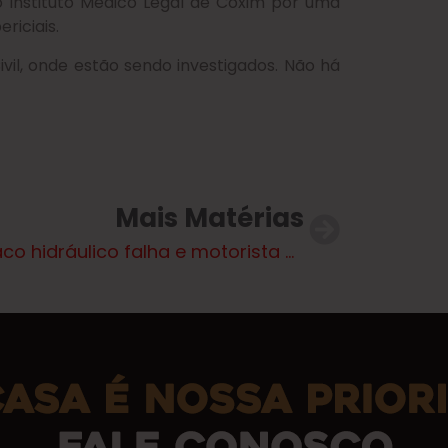
 Instituto Médico Legal de Coxim por uma
riciais.
ivil, onde estão sendo investigados. Não há
Mais Matérias
Macaco hidráulico falha e motorista morre esmagado por veículo no interior de MS