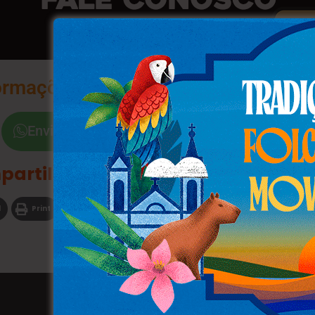
ormações na Palma da Sua Mão
Envie a Palavra "Sim"
partilhe
l
Print