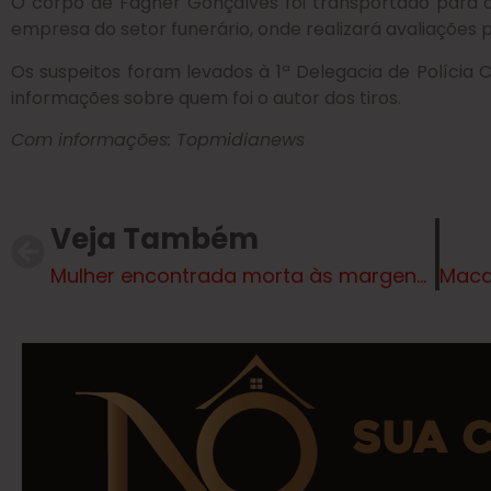
O corpo de Fagner Gonçalves foi transportado para o
empresa do setor funerário, onde realizará avaliações pe
Os suspeitos foram levados à 1ª Delegacia de Polícia C
informações sobre quem foi o autor dos tiros.
Com informações: Topmidianews
Veja Também
Mulher encontrada morta às margens de rodovia era recepcionista de hospital em Mato Grosso do Sul