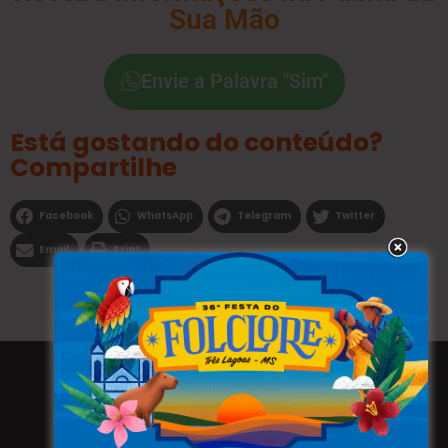
Sua Mão
Envie a Palavra "Sim"
Está gostando do conteúdo?
Compartilhe
Facebook
WhatsApp
Telegram
Twitter
Email
Print
Todos os direitos reservados a WEBFAVORITA.COM.BR