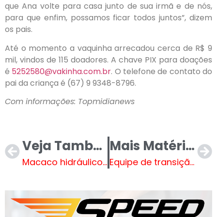
que Ana volte para casa junto de sua irmã e de nós,
para que enfim, possamos ficar todos juntos”, dizem
os pais.
Até o momento a vaquinha arrecadou cerca de R$ 9
mil, vindos de 115 doadores. A chave PIX para doações
é
5252580@vakinha.com.br
. O telefone de contato do
pai da criança é (67) 9 9348-8796.
Com informações: Topmidianews
Veja Também
Mais Matérias
Macaco hidráulico falha e motorista morre esmagado por veículo no interior de MS
Equipe de transição entrega relatório final ao Prefeito eleito, Cassiano Maia