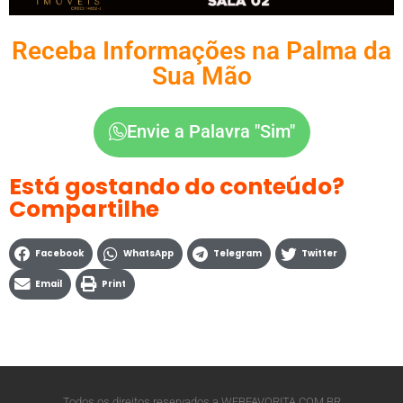
Receba Informações na Palma da
Sua Mão
Envie a Palavra "Sim"
Está gostando do conteúdo?
Compartilhe
Facebook
WhatsApp
Telegram
Twitter
Email
Print
Todos os direitos reservados a WEBFAVORITA.COM.BR