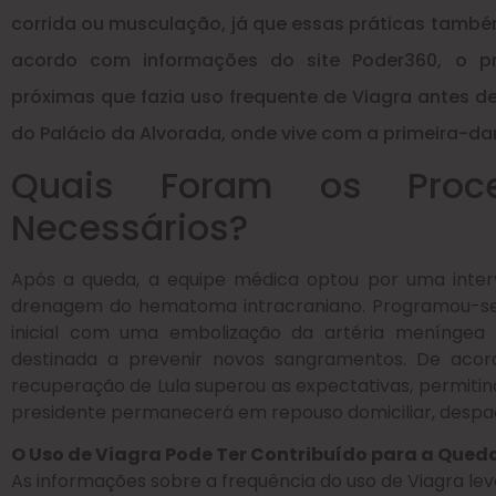
corrida ou musculação, já que essas práticas també
acordo com informações do site Poder360, o pr
próximas que fazia uso frequente de Viagra antes 
do Palácio da Alvorada, onde vive com a primeira-da
Quais Foram os Proce
Necessários?
Após a queda, a equipe médica optou por uma interv
drenagem do hematoma intracraniano. Programou-
inicial com uma embolização da artéria meníngea 
destinada a prevenir novos sangramentos. De aco
recuperação de Lula superou as expectativas, permitind
presidente permanecerá em repouso domiciliar, despa
O Uso de Viagra Pode Ter Contribuído para a Qued
As informações sobre a frequência do uso de Viagra lev