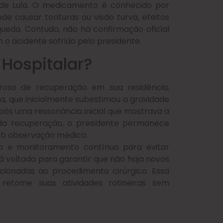
 de Lula. O medicamento é conhecido por
de causar tonturas ou visão turva, efeitos
queda. Contudo, não há confirmação oficial
o acidente sofrido pelo presidente.
 Hospitalar?
oroso de recuperação em sua residência,
ta, que inicialmente subestimou a gravidade
após uma ressonância inicial que mostrava a
ida recuperação, o presidente permanece
sob observação médica.
to e monitoramento contínuo para evitar
á voltada para garantir que não haja novos
ionadas ao procedimento cirúrgico. Essa
retome suas atividades rotineiras sem