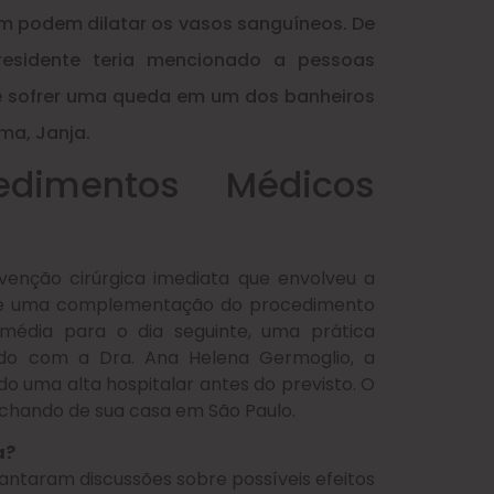
m podem dilatar os vasos sanguíneos. De
esidente teria mencionado a pessoas
de sofrer uma queda em um dos banheiros
ma, Janja.
dimentos Médicos
enção cirúrgica imediata que envolveu a
se uma complementação do procedimento
média para o dia seguinte, uma prática
rdo com a Dra. Ana Helena Germoglio, a
o uma alta hospitalar antes do previsto. O
chando de sua casa em São Paulo.
a?
antaram discussões sobre possíveis efeitos