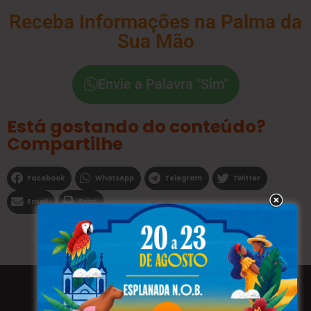
Receba Informações na Palma da
Sua Mão
Envie a Palavra "Sim"
Está gostando do conteúdo?
Compartilhe
Facebook
WhatsApp
Telegram
Twitter
Email
Print
Todos os direitos reservados a WEBFAVORITA.COM.BR