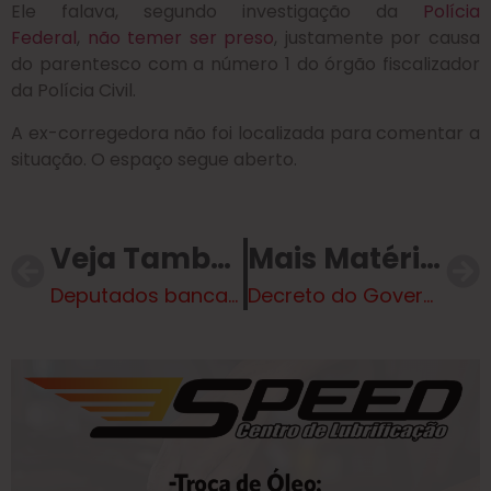
Ele falava, segundo investigação da
Polícia
Federal
,
não temer ser preso
, justamente por causa
do parentesco com a número 1 do órgão fiscalizador
da Polícia Civil.
A ex-corregedora não foi localizada para comentar a
situação. O espaço segue aberto.
Veja Também
Mais Matérias
Deputados bancam R$ 1 mi em shows neste ano em cidade onde ponte caiu
Decreto do Governo Lula traz novas regras que limitam o uso da força pela polícia