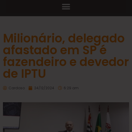
Milionário, delegado
afastado em SP é
fazendeiro e devedor
de IPTU
Cardoso
24/12/2024
6:29 am