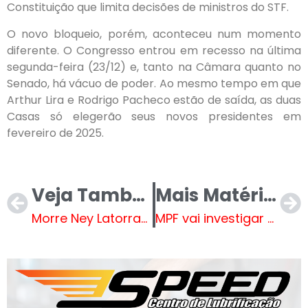
Constituição que limita decisões de ministros do STF.
O novo bloqueio, porém, aconteceu num momento
diferente. O Congresso entrou em recesso na última
segunda-feira (23/12) e, tanto na Câmara quanto no
Senado, há vácuo de poder. Ao mesmo tempo em que
Arthur Lira e Rodrigo Pacheco estão de saída, as duas
Casas só elegerão seus novos presidentes em
fevereiro de 2025.
Veja Também
Mais Matérias
Morre Ney Latorraca, ator de “Vamp” e “TV Pirata”, nesta quinta-feira (26)
MPF vai investigar conduta de agentes da PRF após jovem ser atingida na cabeça