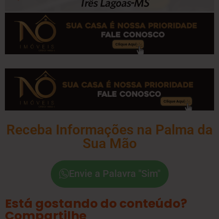
Receba Informações na Palma da
Sua Mão
Envie a Palavra "Sim"
Está gostando do conteúdo?
Compartilhe