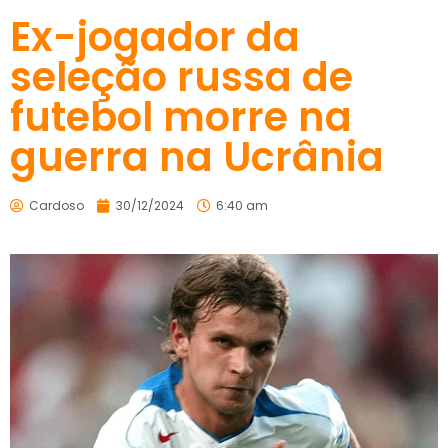
Ex-jogador da
seleção russa de
futebol morre na
guerra na Ucrânia
Cardoso
30/12/2024
6:40 am