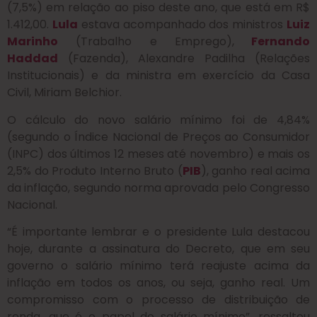
(7,5%) em relação ao piso deste ano, que está em R$
1.412,00.
Lula
estava acompanhado dos ministros
Luiz
Marinho
(Trabalho e Emprego),
Fernando
Haddad
(Fazenda), Alexandre Padilha (Relações
Institucionais) e da ministra em exercício da Casa
Civil, Miriam Belchior.
O cálculo do novo salário mínimo foi de 4,84%
(segundo o Índice Nacional de Preços ao Consumidor
(INPC) dos últimos 12 meses até novembro) e mais os
2,5% do Produto Interno Bruto (
PIB
), ganho real acima
da inflação, segundo norma aprovada pelo Congresso
Nacional.
“É importante lembrar e o presidente Lula destacou
hoje, durante a assinatura do Decreto, que em seu
governo o salário mínimo terá reajuste acima da
inflação em todos os anos, ou seja, ganho real. Um
compromisso com o processo de distribuição de
renda, que é o papel do salário mínimo”, ressaltou