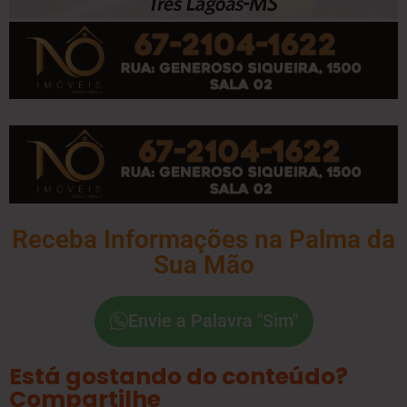
Receba Informações na Palma da
Sua Mão
Envie a Palavra "Sim"
Está gostando do conteúdo?
Compartilhe