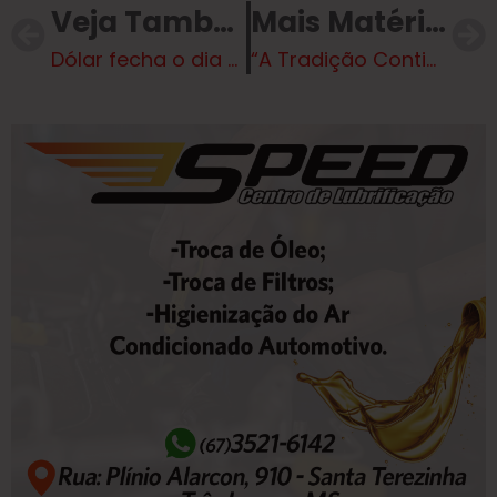
Veja Também
Mais Matérias
Dólar fecha o dia a R$ 6,17, mas termina 2024 com alta de 27% em relação ao real
“A Tradição Continua: Velha Guarda da Mirim e Veteranos da Banda Marcial Cristo Redentor de Três Lagoas”