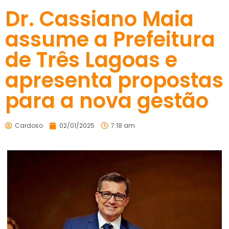
Dr. Cassiano Maia
assume a Prefeitura
de Três Lagoas e
apresenta propostas
para a nova gestão
Cardoso
02/01/2025
7:18 am