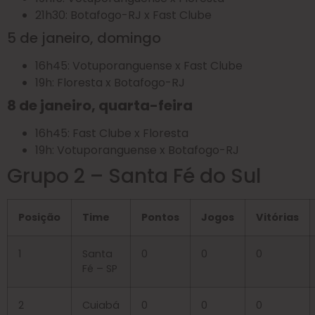
21h30: Botafogo-RJ x Fast Clube
5 de janeiro, domingo
16h45: Votuporanguense x Fast Clube
19h: Floresta x Botafogo-RJ
8 de janeiro, quarta-feira
16h45: Fast Clube x Floresta
19h: Votuporanguense x Botafogo-RJ
Grupo 2 – Santa Fé do Sul
Posição
Time
Pontos
Jogos
Vitórias
1
Santa
0
0
0
Fé – SP
2
Cuiabá
0
0
0