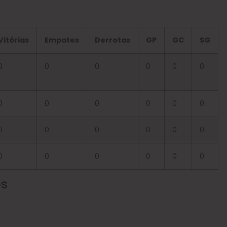
Vitórias
Empates
Derrotas
GP
GC
SG
0
0
0
0
0
0
0
0
0
0
0
0
0
0
0
0
0
0
0
0
0
0
0
0
os