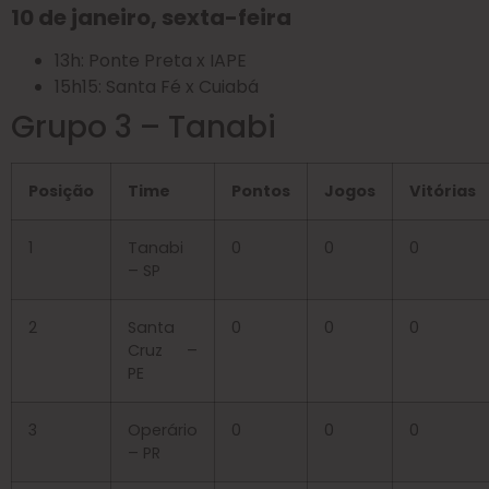
10 de janeiro, sexta-feira
13h: Ponte Preta x IAPE
15h15: Santa Fé x Cuiabá
Grupo 3 – Tanabi
Posição
Time
Pontos
Jogos
Vitórias
1
Tanabi
0
0
0
– SP
2
Santa
0
0
0
Cruz –
PE
3
Operário
0
0
0
– PR