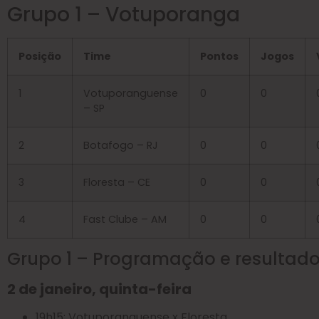
Grupo 1 – Votuporanga
Posição
Time
Pontos
Jogos
1
Votuporanguense
0
0
– SP
2
Botafogo – RJ
0
0
3
Floresta – CE
0
0
4
Fast Clube – AM
0
0
Grupo 1 – Programação e resultad
2 de janeiro, quinta-feira
19h15: Votuporanguense x Floresta