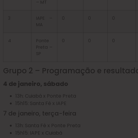
– MT
3
IAPE –
0
0
0
MA
4
Ponte
0
0
0
Preta –
SP
Grupo 2 – Programação e resultad
4 de janeiro, sábado
13h: Cuiabá x Ponte Preta
15h15: Santa Fé x IAPE
7 de janeiro, terça-feira
13h: Santa Fé x Ponte Preta
15h15: IAPE x Cuiabá