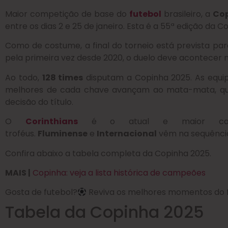
Maior competição de base do
futebol
brasileiro, a
Cop
entre os dias 2 e 25 de janeiro. Esta é a 55ª edição da C
Como de costume, a final do torneio está prevista para 
pela primeira vez desde 2020, o duelo deve acontecer
Ao todo,
128 times
disputam a Copinha 2025. As equip
melhores de cada chave avançam ao mata-mata, que te
decisão do título.
O
Corinthians
é o atual e maior camp
troféus.
Fluminense
e
Internacional
vêm na sequência
Confira abaixo a tabela completa da Copinha 2025.
MAIS |
Copinha: veja a lista histórica de campeões
Gosta de futebol?
Reviva os melhores momentos do f
Tabela da Copinha 2025