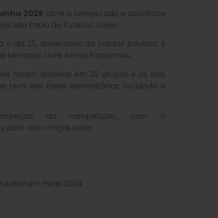
inha 2025
abre a temporada e acontece
opa São Paulo de Futebol Júnior.
o dia 25, aniversário da capital paulista. E
 na Mercado Livre Arena Pacaembu.
es foram divididas em 32 grupos e os dois
rá seis fases eliminatórias, incluindo a
eçao da competição, com 11
, com cinco taças cada.
utebol em Paris 2024