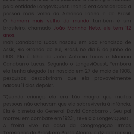
pela entidade LongeviQuest. Inah já era considerada a
pessoa mais velha da América Latina e do Brasil.
O
homem mais velho do mundo
também é um
brasileiro, chamado
João Marinho Neto, ele tem 112
anos
.
Inah Canabarro Lucas nasceu em São Francisco de
Assis, Rio Grande do Sul, Brasil, no dia 8 de junho de
1908. Ela é filha de João Antônio Lucas e Mariana
Canabarro Lucas. Segundo o LongeviQuest, “embora
ela tenha alegado ter nascido em 27 de maio de 1908,
pesquisas descobriram que ela provavelmente
nasceu 11 dias depois”.
“Quando criança, ela era tão magra que muitas
pessoas não achavam que ela sobreviveria à infância.
Ela é bisneta do General David Canabarro . Seu pai
morreu em combate em 1923”, revela o LongeviQuest .
A freira vive na casa da Congregação Irmãs
Teresianas do Brasil, em Porto Alegre, e diz adorar sua