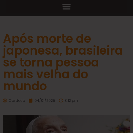
Após morte de
japonesa, brasileira
se torna pessoa
mais velha do
mundo
Cardoso
04/01/2025
3:12 pm