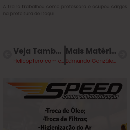
A freira trabalhou como professora e ocupou cargos
na prefeitura de Itaqui.
Veja Também
Mais Matérias
Helicóptero com cinco pessoas a bordo cai em Santa Catarina
Edmundo González provoca Maduro: ‘Vou à Venezuela tomar posse como presidente eleito’; VÍDEO