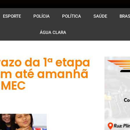
ESPORTE
POLÍCIA
POLÍTICA
SAÚDE
BRAS
ÁGUA CLARA
azo da 1ª etapa
têm até amanhã
SEMEC