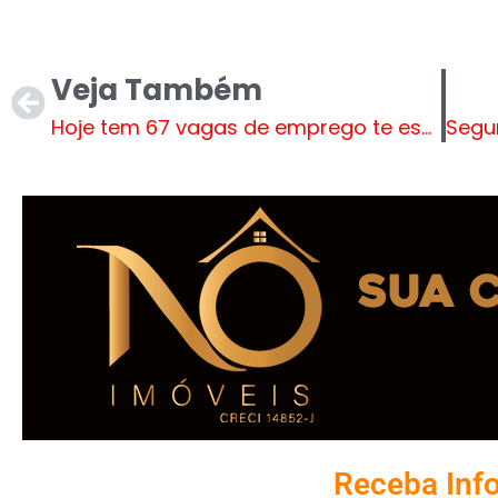
Veja Também
Hoje tem 67 vagas de emprego te esperando na Casa do Trabalhador em Três Lagoas
Receba Inf