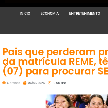
INICIO
ECONOMIA
ENTRETENIMENTO
Pais que perderam pr
da matrícula REME, 
(07) para procurar 
Cardoso
06/01/2025
10:05 am