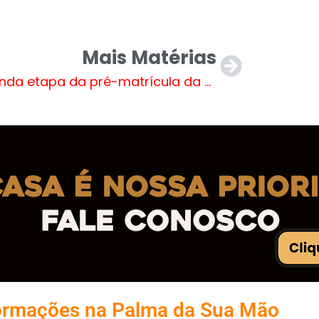
Mais Matérias
Segunda etapa da pré-matrícula da REME inicia nesta quarta-feira (8). Veja onde fazer
ormações na Palma da Sua Mão