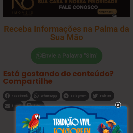
Receba Informações na Palma da
Sua Mão
Envie a Palavra "Sim"
Está gostando do conteúdo?
Compartilhe
Facebook
WhatsApp
Telegram
Twitter
Email
Print