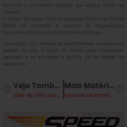
socorrer o secretário-adjunto, que estava ferido na
cabeça.
O Grupo de Ações Táticas Especiais (Gate) da Polícia
Militar foi acionado e assumiu as negociações,
conforme informou o comandante da tropa.
De acordo com relatos de testemunhas, a esposa do
guarda foi até o local do crime para convencer
Henrique a se entregar à polícia. Ele foi detido na
sequência.
Veja Também
Mais Matérias
Líder de ONG que pediu prisão de israelense é acusado de ter feito parte do Hezbollah
Esposas de ministros de Lula ganham até R$ 100 mil por mês em TCEs