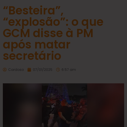
“Besteira”,
“explosão”: o que
GCM disse à PM
após matar
secretário
Cardoso
07/01/2025
6:57 am