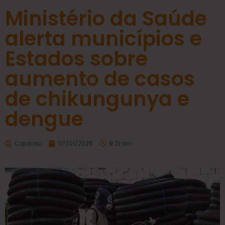
Ministério da Saúde
alerta municípios e
Estados sobre
aumento de casos
de chikungunya e
dengue
Cardoso
07/01/2025
9:21 am