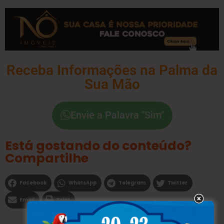
Receba Informações na Palma da
Sua Mão
Envie a Palavra "Sim"
Está gostando do conteúdo?
Compartilhe
Facebook
WhatsApp
Telegram
Twitter
Email
Print