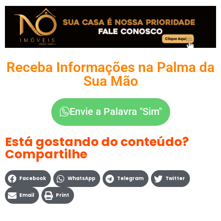
Receba Informações na Palma da
Sua Mão
Envie a Palavra "Sim"
Está gostando do conteúdo?
Compartilhe
Facebook
WhatsApp
Telegram
Twitter
Email
Print