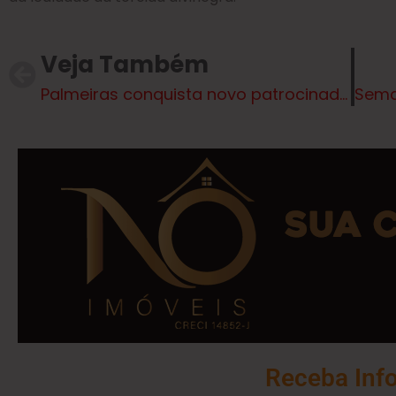
Veja Também
Palmeiras conquista novo patrocinador: Sil Fios e Cabos Elétricos marca presença nas mangas das camisas
Receba Inf