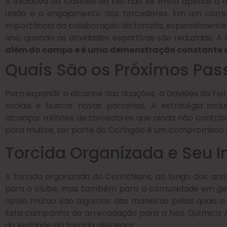
A iniciativa da Gaviões da Fiel não se limita apenas 
união e o engajamento dos torcedores. Em um comu
importância da colaboração da torcida, especialmente 
ano, quando as atividades esportivas são reduzidas. A
além do campo e é uma demonstração constante 
Quais São os Próximos Pa
Para expandir o alcance das doações, a Gaviões da Fiel
sociais e buscar novas parcerias. A estratégia in
alcançar milhões de torcedores que ainda não contri
para muitos, ser parte do Coringão é um compromisso 
Torcida Organizada e Seu 
A torcida organizada do Corinthians, ao longo dos an
para o clube, mas também para a comunidade em gera
apoio mútuo são algumas das maneiras pelas quais a t
Esta campanha de arrecadação para a Neo Química 
da lealdade da torcida alvinegra.