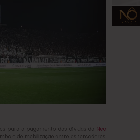
ndos para o pagamento das dívidas da
Neo
ímbolo de mobilização entre os torcedores.