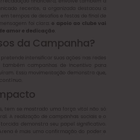
à arrecadação financeira; envolve também a
nicado recente, a organizada destacou a
em tempos de desafios e festas de final de
 mensagem foi clara:
o apoio ao clube vai
de amor e dedicação
.
ssos da Campanha?
 pretende intensificar suas ações nas redes
clui também campanhas de incentivo para
buíram. Essa movimentação demonstra que,
contínuo.
Impacto
os, tem se mostrado uma força vital não só
l. A realização de campanhas sociais e o
orcida demonstra seu papel significativo.
Arena é mais uma confirmação do poder e