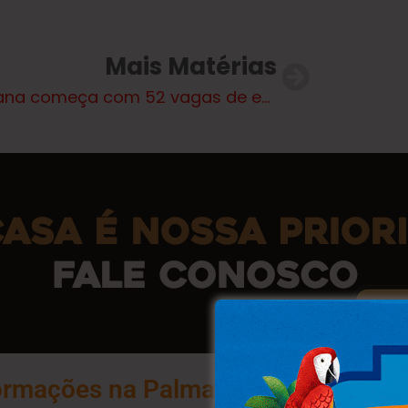
Mais Matérias
Semana começa com 52 vagas de emprego na Casa do Trabalhador em Três Lagoas
ormações na Palma da Sua Mão