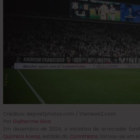
Créditos: depositphotos.com / thenews2.com
Por
Guilherme Silva
Em dezembro de 2024, a iniciativa de arrecadar fu
Química Arena
, estádio do
Corinthians
, tornou-se um s