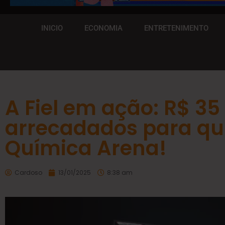
INICIO
ECONOMIA
ENTRETENIMENTO
A Fiel em ação: R$ 35
arrecadados para qui
Química Arena!
Cardoso
13/01/2025
8:38 am