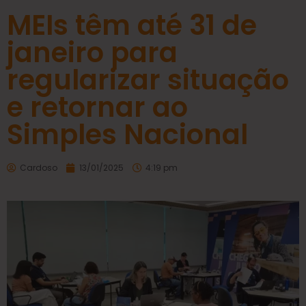
MEIs têm até 31 de
janeiro para
regularizar situação
e retornar ao
Simples Nacional
Cardoso
13/01/2025
4:19 pm