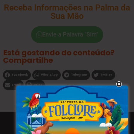
Receba Informações na Palma da
Sua Mão
Envie a Palavra "Sim"
Está gostando do conteúdo?
Compartilhe
Facebook
WhatsApp
Telegram
Twitter
Email
Print
Todos os direitos reservados a WEBFAVORITA.COM.BR