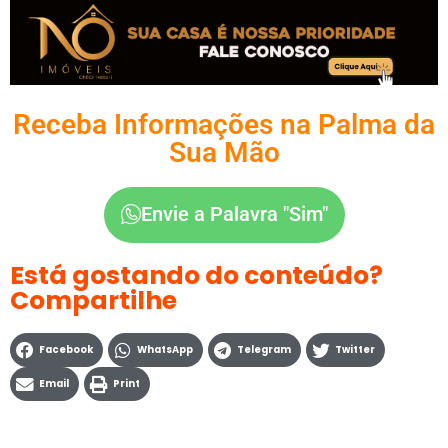
Receba Informações na Palma da
Sua Mão
Envie a Palavra "Sim"
Está gostando do conteúdo?
Compartilhe
Facebook
WhatsApp
Telegram
Twitter
Email
Print