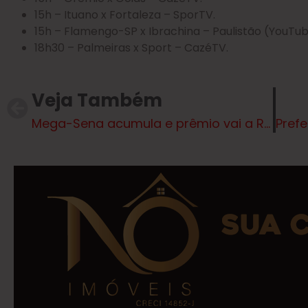
15h – Ituano x Fortaleza – SporTV.
15h – Flamengo-SP x Ibrachina – Paulistão (YouTu
18h30 – Palmeiras x Sport – CazéTV.
Veja Também
Mega-Sena acumula e prêmio vai a R$ 38 milhões