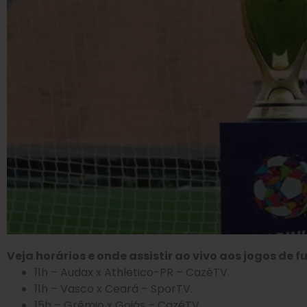
Veja horários e onde assistir ao vivo aos jogos de f
11h – Audax x Athletico-PR – CazéTV.
11h – Vasco x Ceará – SporTV.
15h – Grêmio x Goiás – CazéTV.