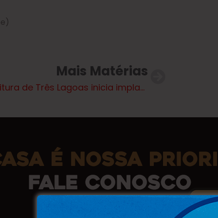
be)
Mais Matérias
Prefeitura de Três Lagoas inicia implantação de sistema digital inovador em parceria com a UFMS