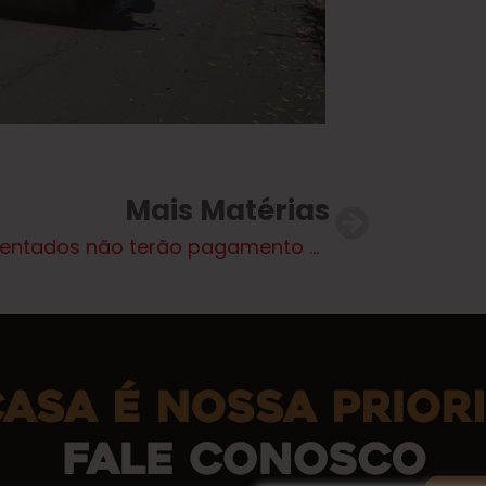
Mais Matérias
Aposentados não terão pagamento bloqueado por falta de prova de vida