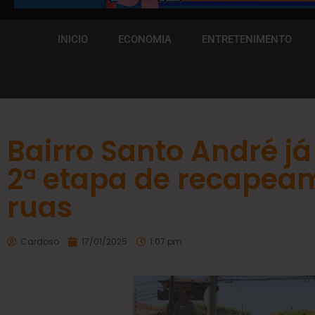
INICIO
ECONOMIA
ENTRETENIMENTO
Bairro Santo André j
2ª etapa de recapea
ruas
Cardoso
17/01/2025
1:07 pm