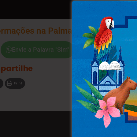
ormações na Palma da Sua Mão
Envie a Palavra "Sim"
partilhe
l
Print