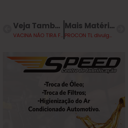
Veja Também
Mais Matérias
VACINA NÃO TIRA FÉRIAS – SMS reforça que imunizantes continuam disponíveis para população nas UFSs
PROCON TL divulga pesquisa de material escolar para 2025