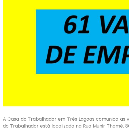
A Casa do Trabalhador em Três Lagoas comunica as v
do Trabalhador está localizada na Rua Munir Thomé, 8