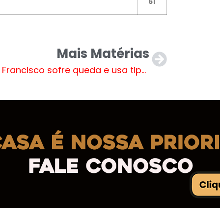
61
Mais Matérias
Papa Francisco sofre queda e usa tipoia após lesão no antebraço