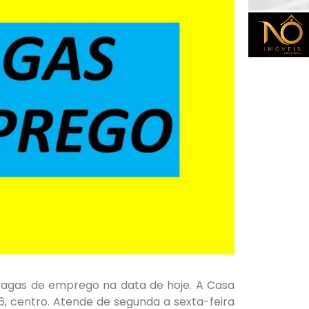
agas de emprego na data de hoje. A Casa
6, centro. Atende de segunda a sexta-feira