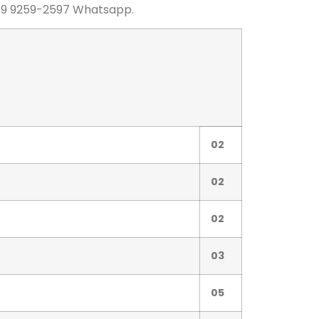
u 9 9259-2597 Whatsapp.
02
02
02
03
05