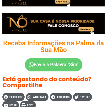
Receba Informações na Palma da
Sua Mão
Envie a Palavra "Sim"
Está gostando do conteúdo?
Compartilhe
Facebook
WhatsApp
Telegram
Twitter
Email
Print