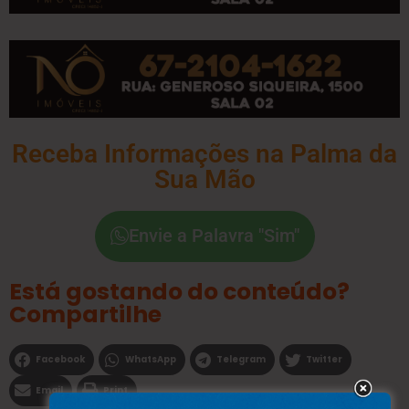
Receba Informações na Palma da
Sua Mão
Envie a Palavra "Sim"
Está gostando do conteúdo?
Compartilhe
Facebook
WhatsApp
Telegram
Twitter
Email
Print