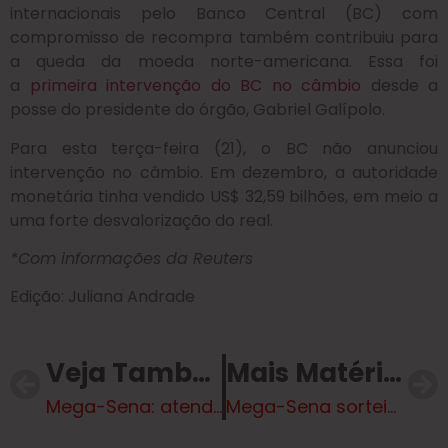
internacionais pelo Banco Central (BC) com
compromisso de recompra também contribuiu para
a queda da moeda norte-americana. Essa foi
a
primeira intervenção do BC no câmbio
desde a
posse do presidente do órgão, Gabriel Galípolo.
Para esta terça-feira (21), o BC não anunciou
intervenção no câmbio. Em dezembro, a autoridade
monetária tinha vendido US$ 32,59 bilhões, em meio a
uma forte desvalorização do real.
*Com informações da Reuters
Edição: Juliana Andrade
Veja Também
Mais Matérias
Mega-Sena: atendente de lotérica desvia bilhete premiado no DF
Mega-Sena sorteia nesta terça-feira prêmio acumulado em R$ 7 milhões