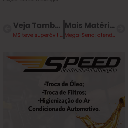
Veja Também
Mais Matérias
MS teve superávit de US$ 7 BI em 2024
Mega-Sena: atendente confessa que pegou bilhete premiado e é demitida