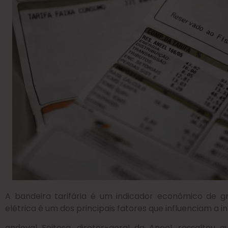
A bandeira tarifária é um indicador econômico de gr
elétrica é um dos principais fatores que influenciam a i
andoval Feitosa, diretor-geral da Aneel, ressaltou 