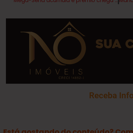
Mega-Sena acumula e prêmio chega a R$ 10 milhões
Receba Inf
Está gostando do conteúdo? Com