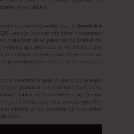
uanto no legislativo
anunciou recentemente que a
bandeira
5. Isso significa que não haverá cobrança
ia que traz alívio para muitos brasileiros.
al Feitosa, que destacou a importância das
o. O período chuvoso, que se estende de
 há preocupações sobre possíveis desafios
ande relevância, pois o custo da energia
nflação. Quando a conta de luz é mais baixa,
ércio e indústria. Sandoval Feitosa afirmou
 longo de 2025, o que traz uma perspectiva
revisibilidade ainda depende de discussões
gislativo.