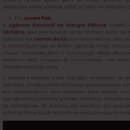
discussões sobre políticas públicas tanto no executivo q
Por
Jovem Pan
A
Agência Nacional de Energia Elétrica
(Aneel) 
tarifária
deve permanecer verde na maior parte de 202
adicional nas
contas de luz
dos consumidores, uma notíc
A confirmação veio do diretor-geral da Aneel, Sandov
chuvas favoráveis para a manutenção dessa situaçã
outubro a abril, começou de forma intensa, mas ainda
durante a estação seca.
A bandeira tarifária é um indicador econômico de gr
elétrica é um dos principais fatores que influenciam a i
isso representa um alívio financeiro para famílias, com
que não estão previstos grandes aumentos na tarifa ao
de estabilidade. No entanto, ele ressaltou que essa p
sobre políticas públicas tanto no executivo quanto no le