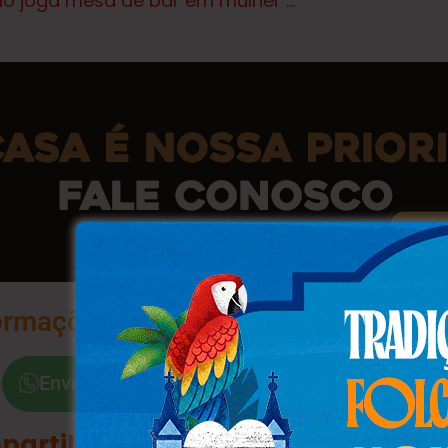
Marido joga mesa de bar em mulher por causa de roupa: “Curta demais”
ormações na Palma da Sua Mão
Envie a Palavra "Sim"
partilhe