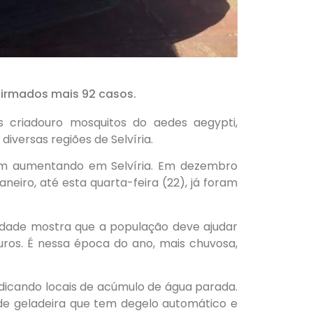
nfirmados mais 92 casos.
s criadouro mosquitos do aedes aegypti,
iversas regiões de Selvíria.
em aumentando em Selvíria. Em dezembro
neiro, até esta quarta-feira (22), já foram
idade mostra que a população deve ajudar
uros. É nessa época do ano, mais chuvosa,
dicando locais de acúmulo de água parada.
 de geladeira que tem degelo automático e