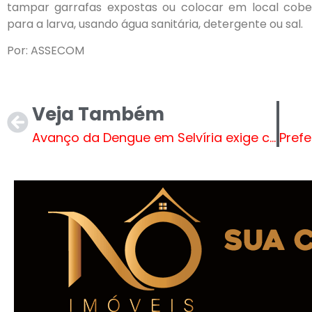
tampar garrafas expostas ou colocar em local cober
para a larva, usando água sanitária, detergente ou sal.
Por: ASSECOM
Veja Também
Avanço da Dengue em Selvíria exige cuidados; Prefeitura continua intensificando ações