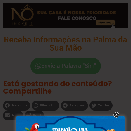
Receba Informações na Palma da
Sua Mão
Envie a Palavra "Sim"
Está gostando do conteúdo?
Compartilhe
Facebook
WhatsApp
Telegram
Twitter
Email
Print