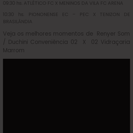
09:30 hs. ATLÉTICO FC X MENINOS DA VILA FC ARENA
10:30 hs. PIONONENSE EC – PEC X TENIZON DE
BRASILÂNDIA
Veja os melhores momentos de Renyer Som
/ Duchini Conveniência 02 X 02 Vidraçaria
Marrom