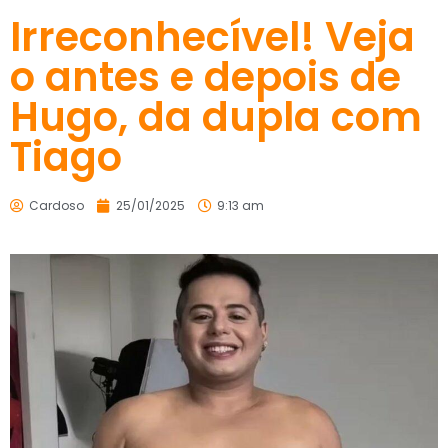
Irreconhecível! Veja
o antes e depois de
Hugo, da dupla com
Tiago
Cardoso
25/01/2025
9:13 am