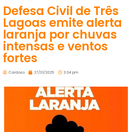
Defesa Civil de Três
Lagoas emite alerta
laranja por chuvas
intensas e ventos
fortes
Cardoso
27/01/2025
3:04 pm