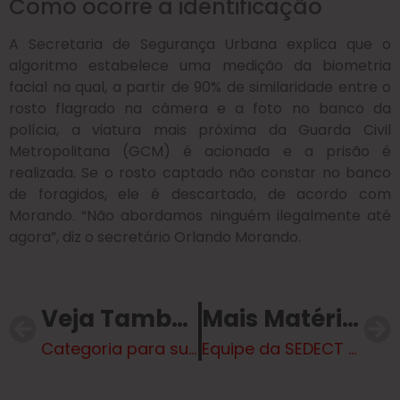
Como ocorre a identificação
A Secretaria de Segurança Urbana explica que o
algoritmo estabelece uma medição da biometria
facial na qual, a partir de 90% de similaridade entre o
rosto flagrado na câmera e a foto no banco da
polícia, a viatura mais próxima da Guarda Civil
Metropolitana (GCM) é acionada e a prisão é
realizada. Se o rosto captado não constar no banco
de foragidos, ele é descartado, de acordo com
Morando. “Não abordamos ninguém ilegalmente até
agora”, diz o secretário Orlando Morando.
Veja Também
Mais Matérias
Categoria para sub-16 do Tres Lagoas S.C Jogar hoje (27), às 14h15
Equipe da SEDECT vai à Campo Grande para impulsionar projetos de desenvolvimento de Três Lagoas