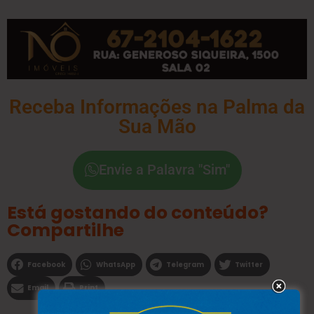
Receba Informações na Palma da
Sua Mão
Envie a Palavra "Sim"
Está gostando do conteúdo?
Compartilhe
Facebook
WhatsApp
Telegram
Twitter
Email
Print