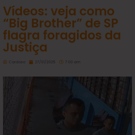
Vídeos: veja como
“Big Brother” de SP
flagra foragidos da
Justiça
Cardoso
27/01/2025
7:00 am