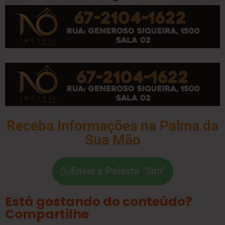
Receba Informações na Palma da
Sua Mão
Envie a Palavra "Sim"
Está gostando do conteúdo?
Compartilhe