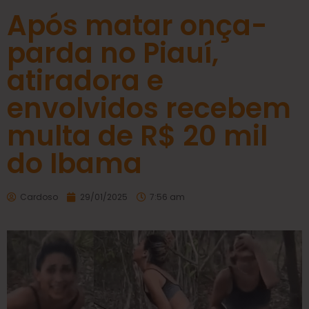
Após matar onça-
parda no Piauí,
atiradora e
envolvidos recebem
multa de R$ 20 mil
do Ibama
Cardoso
29/01/2025
7:56 am