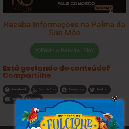
Receba Informações na Palma da
Sua Mão
Envie a Palavra "Sim"
Está gostando do conteúdo?
Compartilhe
Facebook
WhatsApp
Telegram
Twitter
Email
Print