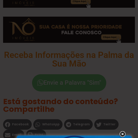
Receba Informações na Palma da
Sua Mão
Envie a Palavra "Sim"
Está gostando do conteúdo?
Compartilhe
Facebook
WhatsApp
Telegram
Twitter
Email
Print